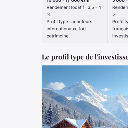
10 000 - 17 000 €/m²
5 000 -
Rendement locatif : 3,5 - 4
Rendeme
%
%
Profil type : acheteurs
Profil t
internationaux, fort
françai
patrimoine
investi
Le profil type de l'investis