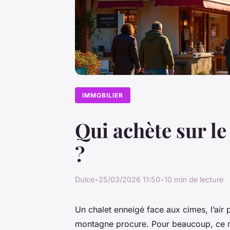
IMMOBILIER
Qui achète sur l
?
Dulce
•
25/03/2026 11:50
•
10 min de lecture
Un chalet enneigé face aux cimes, l’air 
montagne procure. Pour beaucoup, ce n’