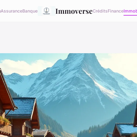
Immoverse
u
Assurance
Banque
Crédits
Finance
Immob